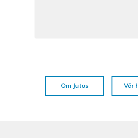
Om Jutos
Vår h