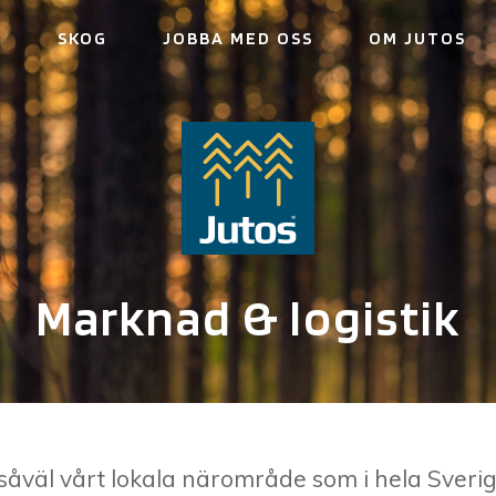
R
SKOG
JOBBA MED OSS
OM JUTOS
Marknad & logistik
 såväl vårt lokala närområde som i hela Sverig