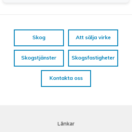
Skog
Att sälja virke
Skogstjänster
Skogsfastigheter
Kontakta oss
Länkar